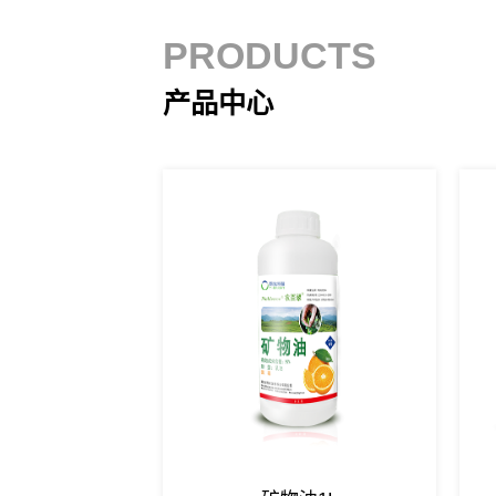
产品中心
PRODUC
产品中心